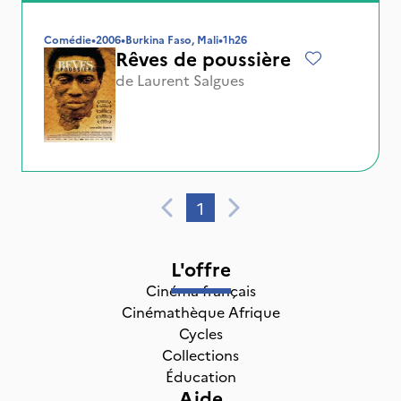
Comédie
•
2006
•
Burkina Faso, Mali
•
1h26
Rêves de poussière
de
Laurent Salgues
1
L'offre
Cinéma français
Cinémathèque Afrique
Cycles
Collections
Éducation
Aide