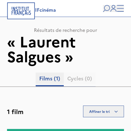
IFcinéma
Recherche
user
Men
Résultats de recherche pour
«
Laurent
Salgues
»
Films
(1)
Cycles
(0)
1 film
Affiner le tri