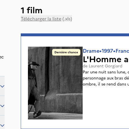
1 film
Télécharger la liste
(.xls)
Drame
•
1997
•
Fran
Dernière chance
L'Homme au
ec
de
Laurent Gorgiard
Par une nuit sans lune,
personnage aux bras d
ombre, il se rend dans u