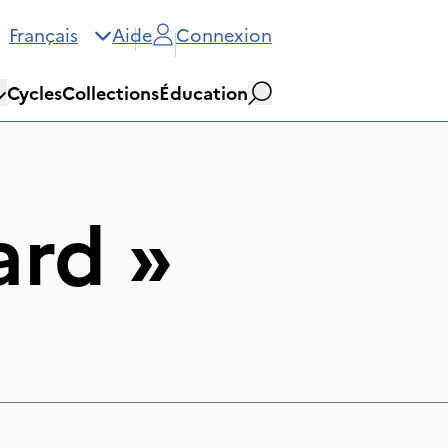
Français
Aide
Connexion
Cycles
Collections
Éducation
Rechercher
ard
»