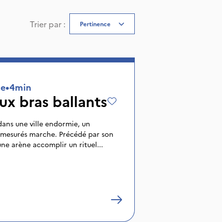
Trier par
:
Pertinence
ce
•
4min
x bras ballants
 dans une ville endormie, un
émesurés marche. Précédé par son
ne arène accomplir un rituel...