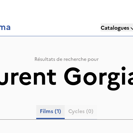
éma
Catalogues
Résultats de recherche pour
urent Gorgi
Films
(1)
Cycles
(0)