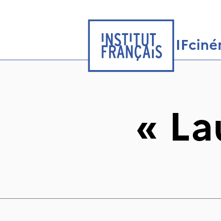
IFcin
«
La