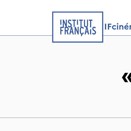
IFcin