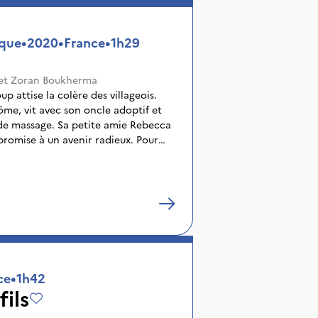
ique
•
2020
•
France
•
1h29
et
Zoran Boukherma
up attise la colère des villageois.
ôme, vit avec son oncle adoptif et
 de massage. Sa petite amie Rebecca
promise à un avenir radieux. Pour
ire qui s’annonce. Mais un soir de
griffé par une bête inconnue. Les
est pris de curieuses pulsions
ce
•
1h42
ils