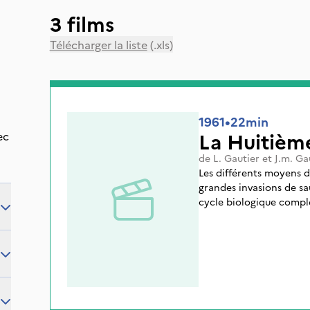
3 films
Télécharger la liste
(.xls)
1961
•
22min
La Huitième
ec
de
L. Gautier
et
J.m. Ga
Les différents moyens de
grandes invasions de sa
cycle biologique comple