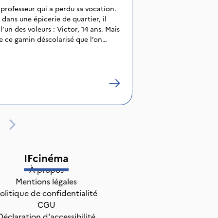
professeur qui a perdu sa vocation.
dans une épicerie de quartier, il
l’un des voleurs : Victor, 14 ans. Mais
e ce gamin déscolarisé que l’on
vre, Jacques va tout mettre en
e à ce jeune parti sur de si mauvais
 ceux qui l’exploitent. En luttant
êmes de Victor pour tenter de lui
ur, Jacques va changer son propre
IFcinéma
À propos
Mentions légales
olitique de confidentialité
CGU
Déclaration d'accessibilité