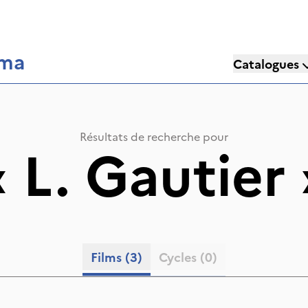
éma
Catalogues
Résultats de recherche pour
«
L. Gautier
Films
(3)
Cycles
(0)