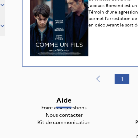
Jacques Romand est un 
Témoin d’une agression 
permet l’arrestation de 
en découvrant le sort d
force à voler pour survi
œuvre pour venir en aid
rails. Quitte à affronter
contre les réticences m
offrir un avenir meille
destin...
1
Aide
Foire aux questions
Nous contacter
Kit de communication
P