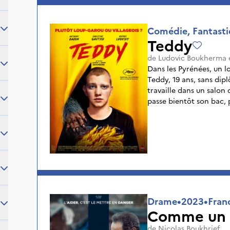
Comédie, Fantast
Teddy
de
Ludovic Boukherma
Dans les Pyrénées, un lo
Teddy, 19 ans, sans dipl
travaille dans un salon
passe bientôt son bac, 
eux, c’est un été ordina
pleine lune, Teddy est 
semaines qui suivent, il 
animales... A visionner avant projection - Déconseillé au
jeune public
Drame
•
2023
•
Fran
Comme un f
de
Nicolas Boukhrief