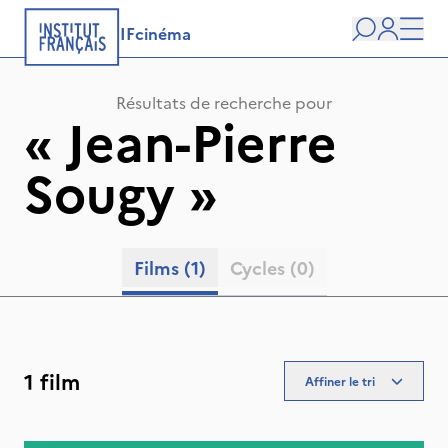
IFcinéma
Recherche
user
Men
Résultats de recherche pour
«
Jean-Pierre
Sougy
»
Films
(1)
Cycles
(0)
1 film
Affiner le tri