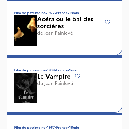
Film de patrimoine
•
1972
•
France
•
13min
Acéra ou le bal des
sorcières
de
Jean Painlevé
Film de patrimoine
•
1939
•
France
•
9min
Le Vampire
de
Jean Painlevé
Film de patrimoine
•
1967
•
France
•
13min