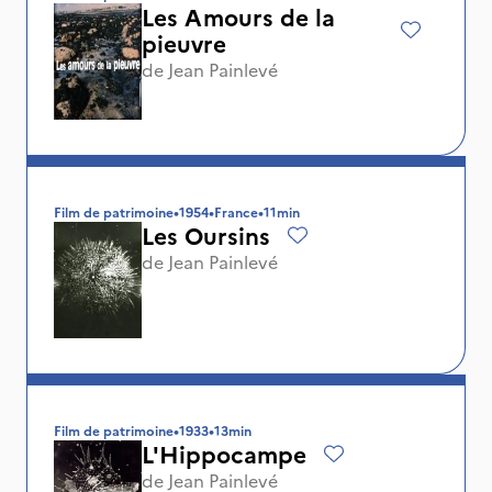
Les Amours de la
pieuvre
de
Jean Painlevé
Film de patrimoine
•
1954
•
France
•
11min
Les Oursins
de
Jean Painlevé
Film de patrimoine
•
1933
•
13min
L'Hippocampe
de
Jean Painlevé