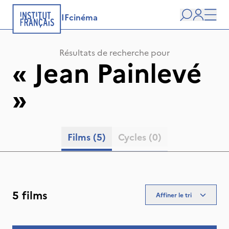
IFcinéma
Recherche
user
Men
Résultats de recherche pour
«
Jean Painlevé
»
Films
(5)
Cycles
(0)
5 films
Affiner le tri