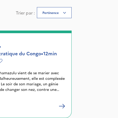
Trier par
:
Pertinence
•
ratique du Congo
•
12min
 Shamazulu vient de se marier avec
Malheureusement, elle est complexée
z. Le soir de son mariage, un génie
 de changer son nez, contre une
bandonner son mari.