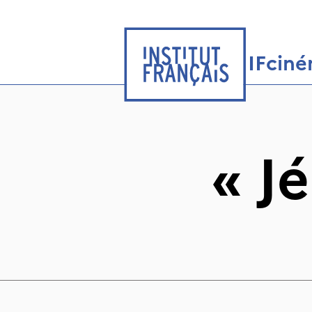
IFcin
«
J