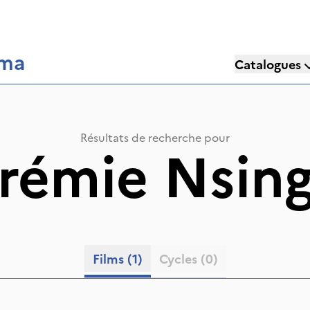
éma
Catalogues
Résultats de recherche pour
érémie Nsing
Films
(1)
Cycles
(0)