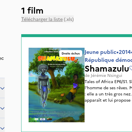
1 film
Télécharger la liste
(.xls)
Jeune public
•
2014
Droits échus
ec
République démoc
Shamazulu
de
Jérémie Nsingui
Tales of Africa EP6/S1.
l'homme de ses rêves. 
: elle a un très gros ne
apparaît et lui propose
promesse : ne jamais a