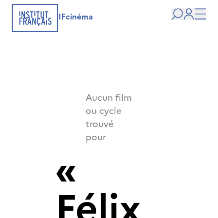
IFcinéma
Recherche
user
Men
Aucun film
ou cycle
trouvé
pour
«
Félix