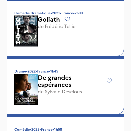
Comédie dramatique
•
2021
•
France
•
2h00
Goliath
de
Frédéric Tellier
Drame
•
2022
•
France
•
1h45
De grandes
espérances
de
Sylvain Desclous
Comédie
•
2023
•
France
•
1h58