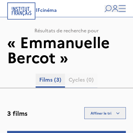
IFcinéma
Recherche
user
Men
Résultats de recherche pour
«
Emmanuelle
Bercot
»
Films
(3)
Cycles
(0)
3 films
Affiner le tri