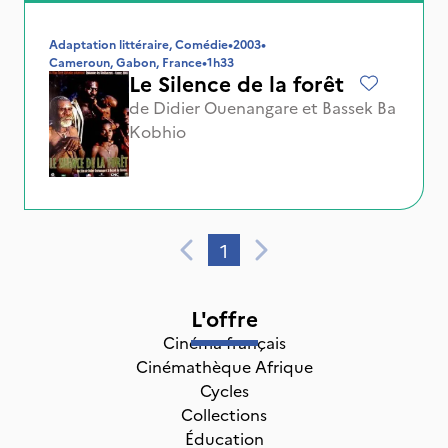
Adaptation littéraire, Comédie
•
2003
•
Cameroun, Gabon, France
•
1h33
Le Silence de la forêt
de
Didier Ouenangare
et
Bassek Ba
Kobhio
1
L'offre
Cinéma français
Cinémathèque Afrique
Cycles
Collections
Éducation