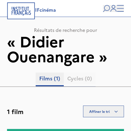
IFcinéma
Recherche
user
Men
Résultats de recherche pour
«
Didier
Ouenangare
»
Films
(1)
Cycles
(0)
1 film
Affiner le tri