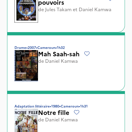
pouvoirs
de
Jules Takam
et
Daniel Kamwa
Drame
•
2007
•
Cameroun
•
1h32
Mah Saah-sah
de
Daniel Kamwa
Adaptation littéraire
•
1980
•
Cameroun
•
1h31
Notre fille
de
Daniel Kamwa