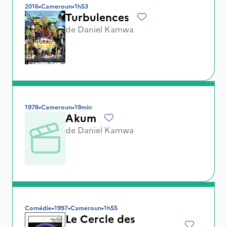
2016
•
Cameroun
•
1h53
Turbulences
de
Daniel Kamwa
1978
•
Cameroun
•
19min
Akum
de
Daniel Kamwa
Comédie
•
1997
•
Cameroun
•
1h55
Le Cercle des