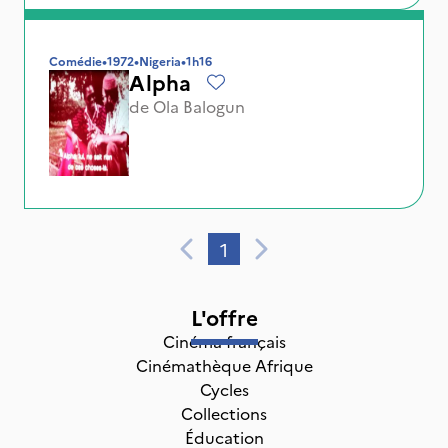
Comédie
•
1972
•
Nigeria
•
1h16
Alpha
de
Ola Balogun
1
L'offre
Cinéma français
Cinémathèque Afrique
Cycles
Collections
Éducation