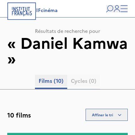
IFcinéma
Recherche
user
Men
Résultats de recherche pour
«
Daniel Kamwa
»
Films
(10)
Cycles
(0)
10 films
Affiner le tri