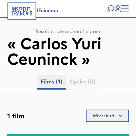
IFcinéma
Recherche
user
Men
Résultats de recherche pour
«
Carlos Yuri
Ceuninck
»
Films
(1)
Cycles
(0)
1 film
Affiner le tri