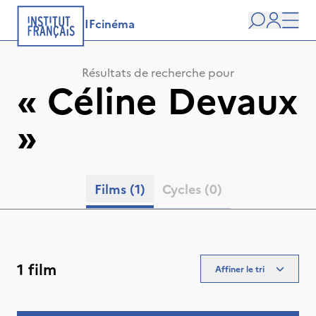
IFcinéma
Recherche
user
Men
Résultats de recherche pour
«
Céline Devaux
»
Films
(1)
Cycles
(0)
1 film
Affiner le tri