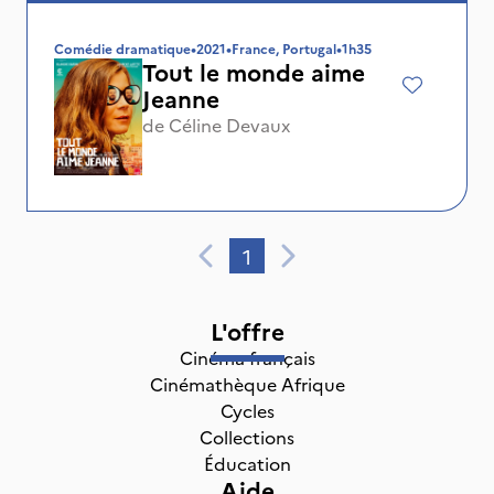
Comédie dramatique
•
2021
•
France, Portugal
•
1h35
Tout le monde aime
Jeanne
de
Céline Devaux
1
L'offre
Cinéma français
Cinémathèque Afrique
Cycles
Collections
Éducation
Aide