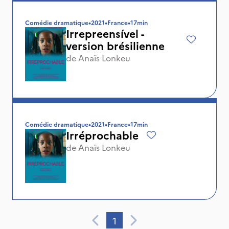
Comédie dramatique
•
2021
•
France
•
17min
Irrepreensível -
version brésilienne
de
Anaïs Lonkeu
Comédie dramatique
•
2021
•
France
•
17min
Irréprochable
de
Anaïs Lonkeu
1