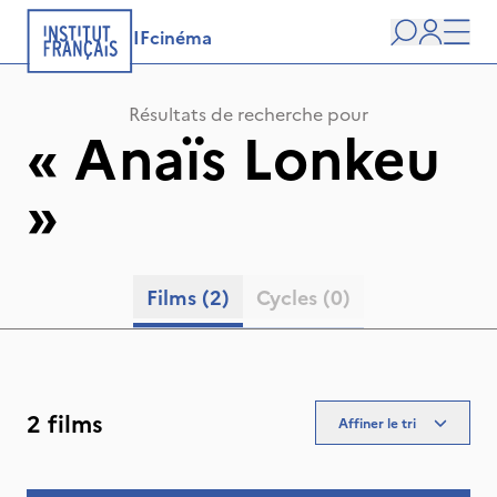
IFcinéma
Recherche
user
Men
Résultats de recherche pour
«
Anaïs Lonkeu
»
Films
(2)
Cycles
(0)
2 films
Affiner le tri