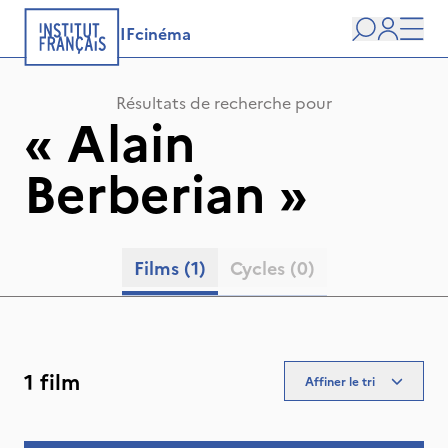
IFcinéma
Recherche
user
Men
Résultats de recherche pour
«
Alain
Berberian
»
Films
(1)
Cycles
(0)
1 film
Affiner le tri