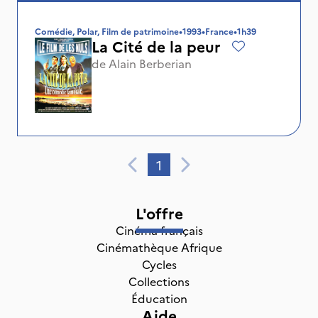
Comédie, Polar, Film de patrimoine
•
1993
•
France
•
1h39
La Cité de la peur
de
Alain Berberian
1
L'offre
Cinéma français
Cinémathèque Afrique
Cycles
Collections
Éducation
Aide