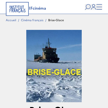
IFcinéma
Recherche
user
Men
Accueil
/
Cinéma français
/
Brise-Glace