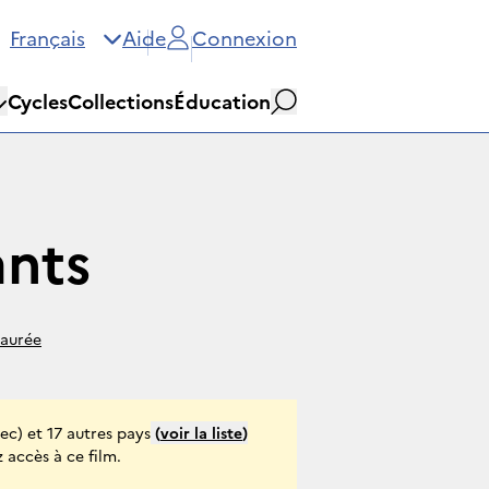
Français
Aide
Connexion
Cycles
Collections
Éducation
Rechercher
ants
taurée
c) et 17 autres pays
(
voir la liste
)
 accès à ce film.