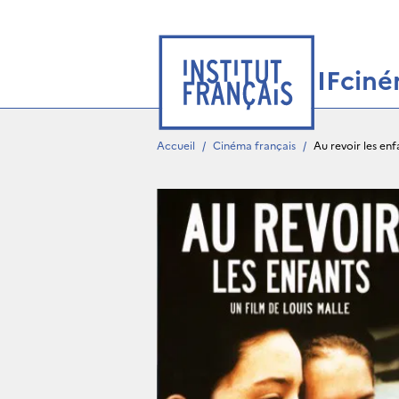
IFcin
Accueil
/
Cinéma français
/
Au revoir les enf