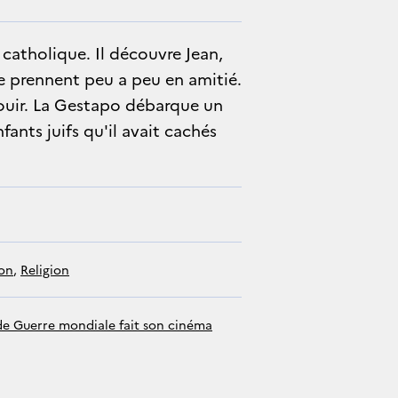
 catholique. Il découvre Jean,
 se prennent peu a peu en amitié.
ouir. La Gestapo débarque un
nfants juifs qu'il avait cachés
ion
, 
religion
e Guerre mondiale fait son cinéma