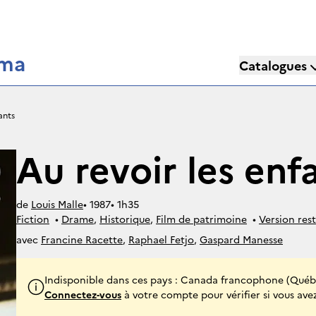
éma
Catalogues
ants
Au revoir les enf
de
Louis Malle
• 
1987
• 
1h35
Fiction
• 
Drame
, 
Historique
, 
Film de patrimoine
• 
Version res
avec
Francine Racette
,
Raphael Fetjo
,
Gaspard Manesse
Indisponible dans ces pays : Canada francophone (Québe
Connectez-vous
à votre compte pour vérifier si vous avez