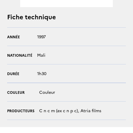
Fiche technique
1997
ANNÉE
Mali
NATIONALITÉ
1h30
DURÉE
Couleur
COULEUR
C n c m (ex c n p c), Atria films
PRODUCTEURS