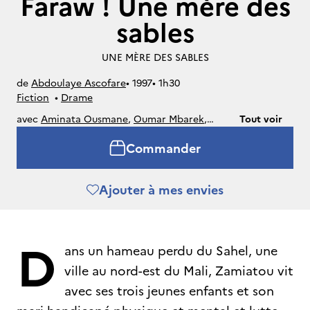
Faraw ! Une mère des
sables
UNE MÈRE DES SABLES
de
Abdoulaye Ascofare
• 
1997
• 
1h30
Fiction
• 
Drame
avec
Aminata Ousmane
,
Oumar Mbarek
,
Tout voir
Hamel Mbarek
,
Safiatou Mahamane
,
Balla
Commander
Moussa Keïta
Ajouter à mes envies
D
ans un hameau perdu du Sahel, une
ville au nord-est du Mali, Zamiatou vit
avec ses trois jeunes enfants et son