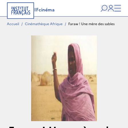
IFcinéma
Recherche
user
Men
Accueil
/
Cinémathèque Afrique
/
Faraw ! Une mère des sables