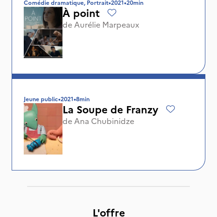
Comédie dramatique, Portrait
•
2021
•
20min
À point
de
Aurélie Marpeaux
Jeune public
•
2021
•
8min
La Soupe de Franzy
de
Ana Chubinidze
L'offre