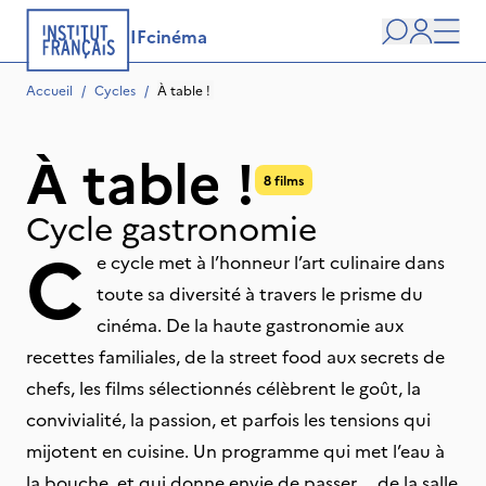
IFcinéma
Recherche
user
Men
Accueil
/
Cycles
/
À table ! 
À table !
8 films
Cycle gastronomie
C
e cycle met à l’honneur l’art culinaire dans
toute sa diversité à travers le prisme du
cinéma. De la haute gastronomie aux
recettes familiales, de la street food aux secrets de
chefs, les films sélectionnés célèbrent le goût, la
convivialité, la passion, et parfois les tensions qui
mijotent en cuisine. Un programme qui met l’eau à
la bouche, et qui donne envie de passer … de la salle