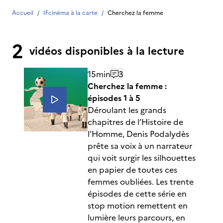
Accueil
/
IFcinéma à la carte
/
Cherchez la femme
2
vidéos disponibles à la lecture
15min
3
Cherchez la femme :
épisodes 1 à 5
Déroulant les grands
chapitres de l’Histoire de
l’Homme, Denis Podalydès
prête sa voix à un narrateur
qui voit surgir les silhouettes
en papier de toutes ces
femmes oubliées. Les trente
épisodes de cette série en
stop motion remettent en
lumière leurs parcours, en