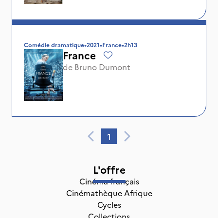
Comédie dramatique
•
2021
•
France
•
2h13
France
de
Bruno Dumont
1
L'offre
Cinéma français
Cinémathèque Afrique
Cycles
Collections