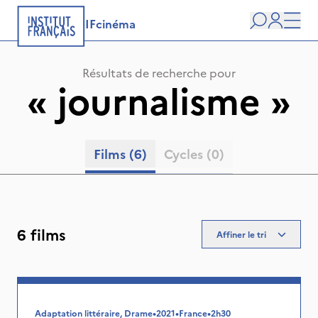
IFcinéma
Recherche
user
Men
Résultats de recherche pour
«
journalisme
»
Films
(6)
Cycles
(0)
6 films
Affiner le tri
Adaptation littéraire, Drame
•
2021
•
France
•
2h30