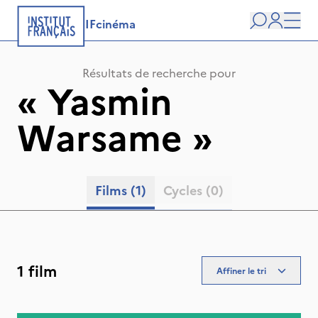
IFcinéma
Recherche
user
Men
Résultats de recherche pour
«
Yasmin
Warsame
»
Films
(1)
Cycles
(0)
1 film
Affiner le tri