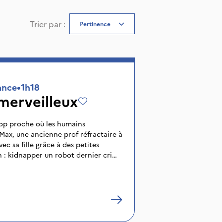
Trier par
:
Pertinence
ance
•
1h18
erveilleux
rop proche où les humains
Max, une ancienne prof réfractaire à
ec sa fille grâce à des petites
n : kidnapper un robot dernier cri
ces détachées. Mais tout dérape.
i l’exaspère, elle s’embarque dans
r retrouver sa fille et prouver qu’il
é dans ce monde.