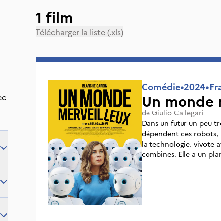
1 film
Télécharger la liste
(.xls)
Comédie
•
2024
•
Fr
Un monde m
ec
de
Giulio Callegari
Dans un futur un peu t
dépendent des robots, 
la technologie, vivote av
combines. Elle a un pla
pour le revendre en piè
Flanquée de ce robot qu
une course-poursuite pou
reste un peu d’humanit