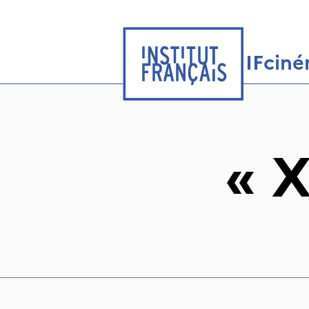
IFcin
«
X