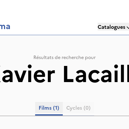
éma
Catalogues
Résultats de recherche pour
avier Lacail
Films
(1)
Cycles
(0)