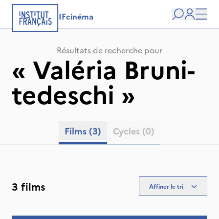
IFcinéma
Recherche
user
Men
Résultats de recherche pour
«
Valéria Bruni-
tedeschi
»
Films
(3)
Cycles
(0)
3 films
Affiner le tri