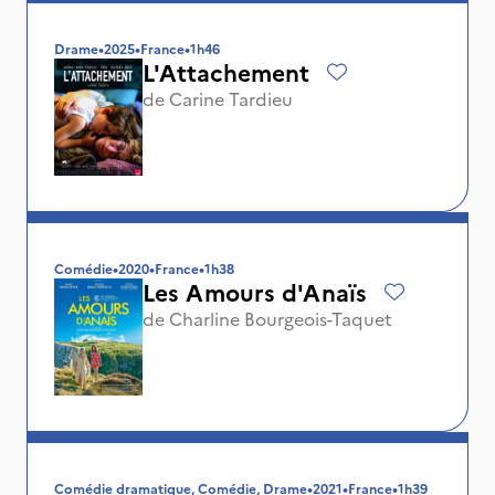
Drame
•
2025
•
France
•
1h46
L'Attachement
de
Carine Tardieu
Comédie
•
2020
•
France
•
1h38
Les Amours d'Anaïs
de
Charline Bourgeois-Taquet
Comédie dramatique, Comédie, Drame
•
2021
•
France
•
1h39