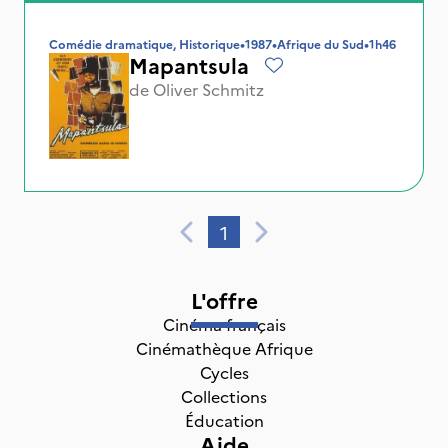
Comédie dramatique, Historique
•
1987
•
Afrique du Sud
•
1h46
Mapantsula
de
Oliver Schmitz
1
L'offre
Cinéma français
Cinémathèque Afrique
Cycles
Collections
Éducation
Aide