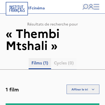
IFcinéma
Recherche
user
Men
Résultats de recherche pour
«
Thembi
Mtshali
»
Films
(1)
Cycles
(0)
1 film
Affiner le tri