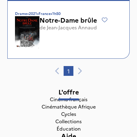
Drame
•
2021
•
France
•
1h50
Notre-Dame brûle
de
Jean-Jacques Annaud
1
L'offre
Cinéma français
Cinémathèque Afrique
Cycles
Collections
Éducation
Aide