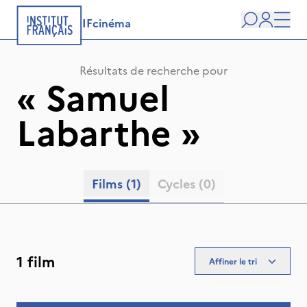
IFcinéma
Recherche
user
Men
Résultats de recherche pour
«
Samuel
Labarthe
»
Films
(1)
Cycles
(0)
1 film
Affiner le tri