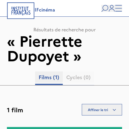
IFcinéma
Recherche
user
Men
Résultats de recherche pour
«
Pierrette
Dupoyet
»
Films
(1)
Cycles
(0)
1 film
Affiner le tri