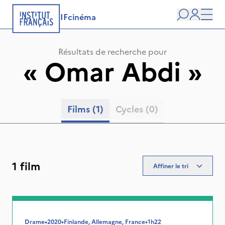
IFcinéma
Recherche
user
Men
Résultats de recherche pour
«
Omar Abdi
»
Films
(1)
Cycles
(0)
1 film
Affiner le tri
Drame
•
2020
•
Finlande, Allemagne, France
•
1h22