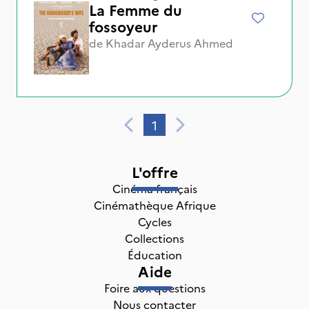
La Femme du
fossoyeur
de
Khadar Ayderus Ahmed
1
L'offre
Cinéma français
Cinémathèque Afrique
Cycles
Collections
Éducation
Aide
Foire aux questions
Nous contacter