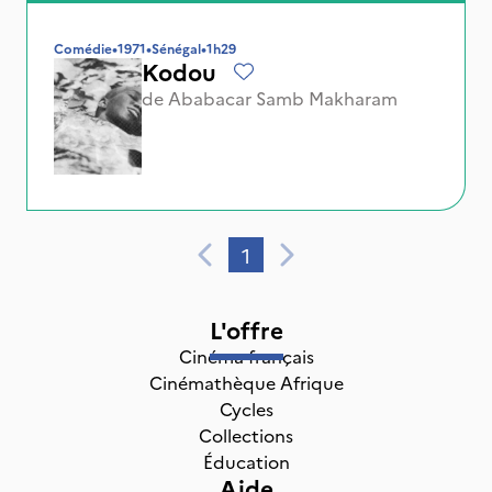
Comédie
•
1971
•
Sénégal
•
1h29
Kodou
de
Ababacar Samb Makharam
1
L'offre
Cinéma français
Cinémathèque Afrique
Cycles
Collections
Éducation
Aide