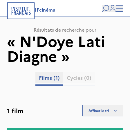
IFcinéma
Recherche
user
Men
Résultats de recherche pour
«
N'Doye Lati
Diagne
»
Films
(1)
Cycles
(0)
1 film
Affiner le tri