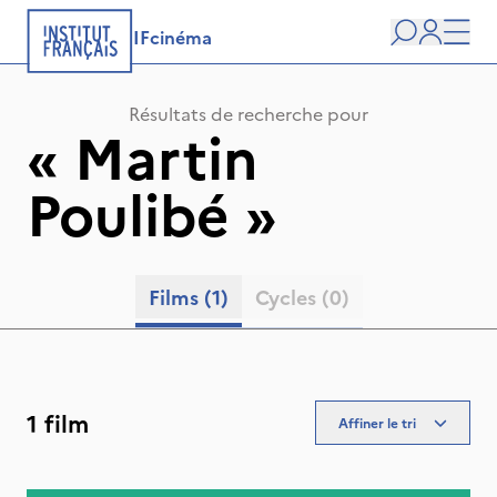
IFcinéma
Recherche
user
Men
Résultats de recherche pour
«
Martin
Poulibé
»
Films
(1)
Cycles
(0)
1 film
Affiner le tri