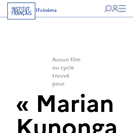
IFcinéma
Recherche
user
Men
Aucun film
ou cycle
trouvé
pour
«
Marian
Kunonga