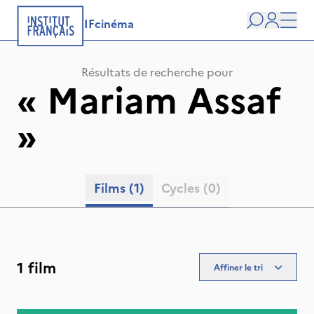
IFcinéma
Recherche
user
Men
Résultats de recherche pour
«
Mariam Assaf
»
Films
(1)
Cycles
(0)
1 film
Affiner le tri