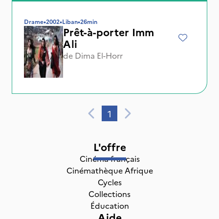
Drame
•
2002
•
Liban
•
26min
Prêt-à-porter Imm
Ali
de
Dima El-Horr
1
L'offre
Cinéma français
Cinémathèque Afrique
Cycles
Collections
Éducation
Aide