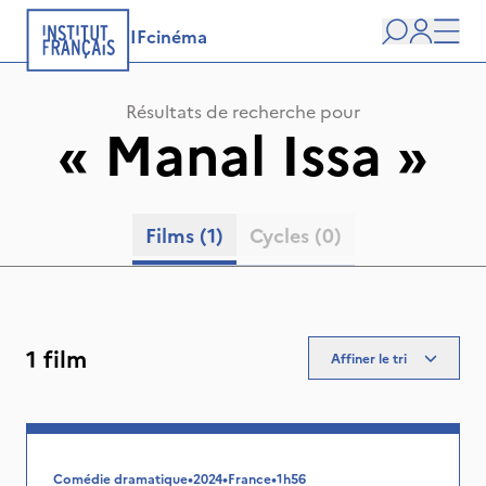
IFcinéma
Recherche
user
Men
Résultats de recherche pour
«
Manal Issa
»
Films
(1)
Cycles
(0)
1 film
Affiner le tri
Comédie dramatique
•
2024
•
France
•
1h56