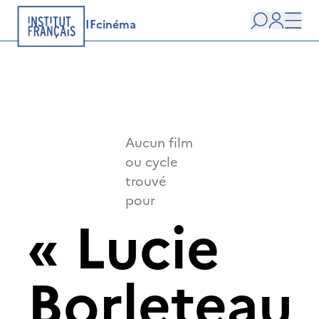
IFcinéma
Recherche
user
Men
Aucun film
ou cycle
trouvé
pour
«
Lucie
Borleteau