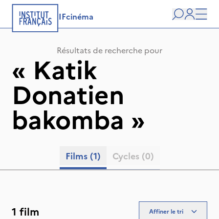
IFcinéma
Recherche
user
Men
Résultats de recherche pour
«
Katik
Donatien
bakomba
»
Films
(1)
Cycles
(0)
1 film
Affiner le tri