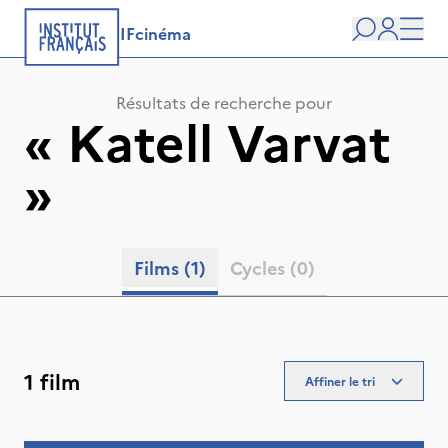
IFcinéma
Recherche
user
Men
Résultats de recherche pour
«
Katell Varvat
»
Films
(1)
Cycles
(0)
1 film
Affiner le tri