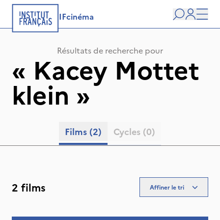
IFcinéma
Recherche
user
Men
Résultats de recherche pour
«
Kacey Mottet
klein
»
Films
(2)
Cycles
(0)
2 films
Affiner le tri