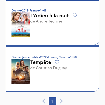
Drame
•
2018
•
France
•
1h43
L'Adieu à la nuit
de
André Téchiné
Drame, Jeune public
•
2022
•
France, Canada
•
1h50
Tempête
de
Christian Duguay
1