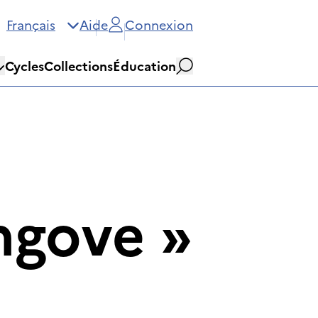
Français
Aide
Connexion
Cycles
Collections
Éducation
Rechercher
ngove
»