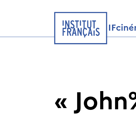
IFcin
«
John