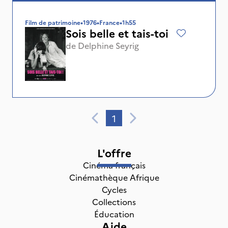
Film de patrimoine
•
1976
•
France
•
1h55
Sois belle et tais-toi
de
Delphine Seyrig
1
L'offre
Cinéma français
Cinémathèque Afrique
Cycles
Collections
Éducation
Aide