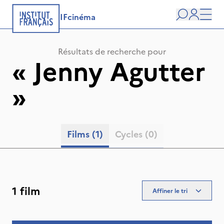
IFcinéma
Recherche
user
Men
Résultats de recherche pour
«
Jenny Agutter
»
Films
(1)
Cycles
(0)
1 film
Affiner le tri