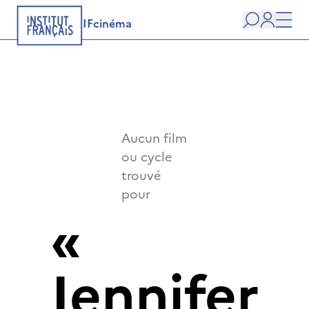
IFcinéma
Recherche
user
Men
Aucun film
ou cycle
trouvé
pour
«
Jennifer