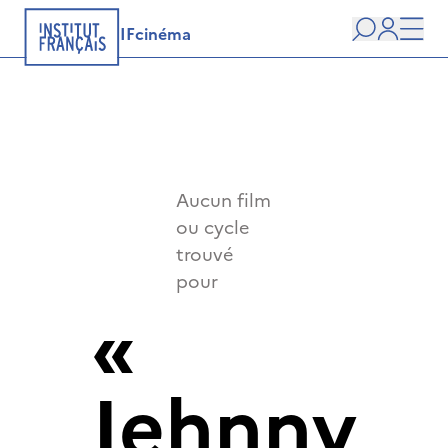
IFcinéma
Recherche
user
Men
Aucun film
ou cycle
trouvé
pour
«
Jehnny