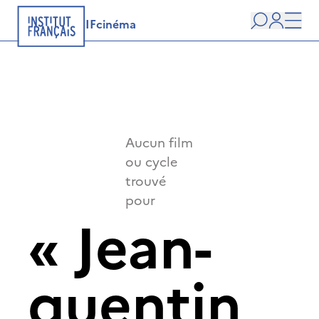
IFcinéma
Recherche
user
Men
Aucun film
ou cycle
trouvé
pour
«
Jean-
quentin