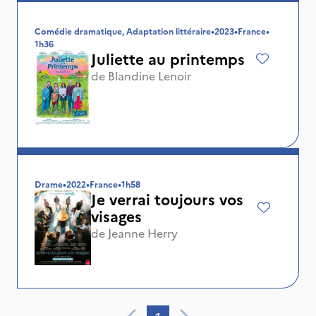
Comédie dramatique, Adaptation littéraire
•
2023
•
France
•
1h36
Juliette au printemps
de
Blandine Lenoir
Drame
•
2022
•
France
•
1h58
Je verrai toujours vos
visages
de
Jeanne Herry