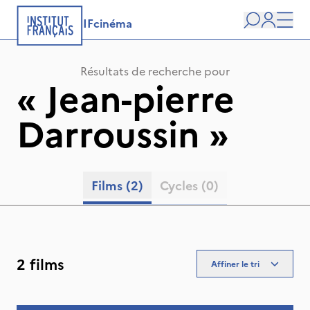
IFcinéma
Recherche
user
Men
Résultats de recherche pour
«
Jean-pierre
Darroussin
»
Films
(2)
Cycles
(0)
2 films
Affiner le tri