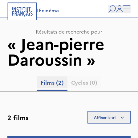
IFcinéma
Recherche
user
Men
Résultats de recherche pour
«
Jean-pierre
Daroussin
»
Films
(2)
Cycles
(0)
2 films
Affiner le tri