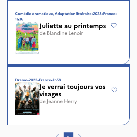
Comédie dramatique, Adaptation littéraire
•
2023
•
France
•
1h36
Juliette au printemps
de
Blandine Lenoir
Drame
•
2022
•
France
•
1h58
Je verrai toujours vos
visages
de
Jeanne Herry