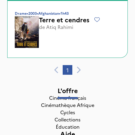
Drame
•
2003
•
Afghanistan
•
1h43
Terre et cendres
de
Atiq Rahimi
1
L'offre
Cinéma français
Cinémathèque Afrique
Cycles
Collections
Éducation
Aide