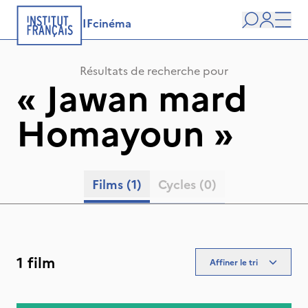
IFcinéma
Recherche
user
Men
Résultats de recherche pour
«
Jawan mard
Homayoun
»
Films
(1)
Cycles
(0)
1 film
Affiner le tri