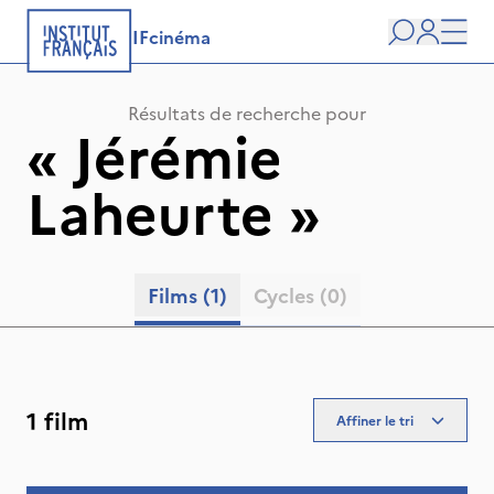
IFcinéma
Recherche
user
Men
Résultats de recherche pour
«
Jérémie
Laheurte
»
Films
(1)
Cycles
(0)
1 film
Affiner le tri