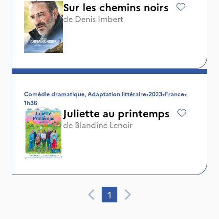
Sur les chemins noirs
de
Denis Imbert
Comédie dramatique, Adaptation littéraire
•
2023
•
France
•
1h36
Juliette au printemps
de
Blandine Lenoir
1