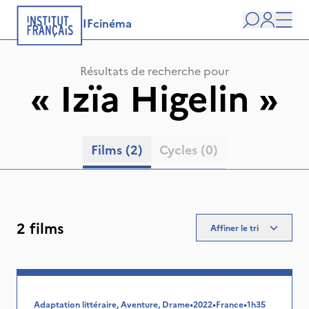
IFcinéma
Recherche
user
Men
Résultats de recherche pour
«
Izïa Higelin
»
Films
(2)
Cycles
(0)
2 films
Affiner le tri
Adaptation littéraire, Aventure, Drame
•
2022
•
France
•
1h35