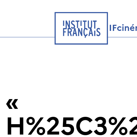
IFcin
«
H%25C3%25