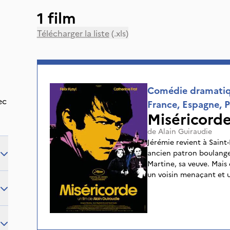
1 film
Télécharger la liste
(.xls)
Comédie dramatiq
ec
France, Espagne, P
Miséricord
de
Alain Guiraudie
Jérémie revient à Saint
ancien patron boulanger.
Martine, sa veuve. Mais
un voisin menaçant et u
court séjour au village