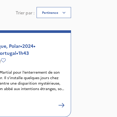
Trier par
:
Pertinence
ue, Polar
•
2024
•
ortugal
•
1h43
e
-Martial pour l’enterrement de son
 Il s'installe quelques jours chez
 entre une disparition mystérieuse,
n abbé aux intentions étranges, son
 prend une tournure inattendue...