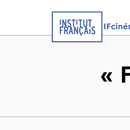
IFcin
«