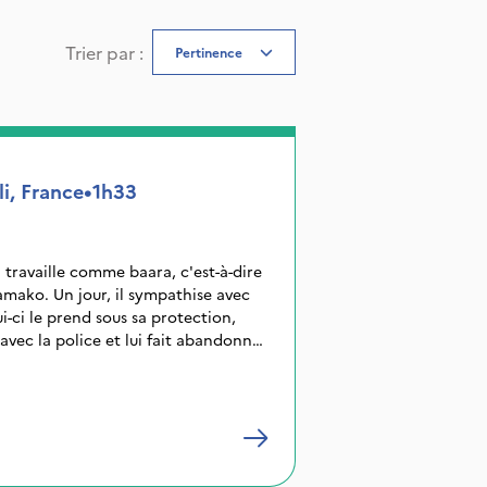
Trier par
:
Pertinence
i, France
•
1h33
travaille comme baara, c'est-à-dire
mako. Un jour, il sympathise avec
i-ci le prend sous sa protection,
avec la police et lui fait abandonner
pour entrer à l'usine. L'ingénieur,
 Europe, tente d'appliquer ses idées
sine. Contre le syndicat vendu au
'un vrai leader syndical et entre en
ur.