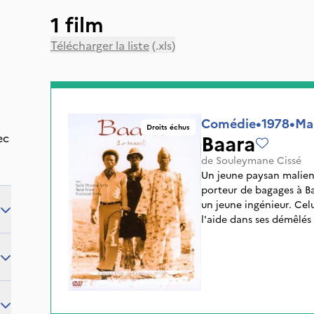
1 film
Télécharger la liste
(.xls)
Comédie
•
1978
•
Mal
Droits échus
Baara
ec
de
Souleymane Cissé
Un jeune paysan malien 
porteur de bagages à Ba
un jeune ingénieur. Celu
l'aide dans ses démêlés 
le monde des marginaux 
qui a fait ses études en
libérales au sein de l'u
patron, il joue le rôle d
conflit avec son directe