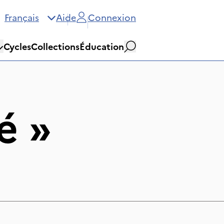
Français
Aide
Connexion
Cycles
Collections
Éducation
Rechercher
é
»