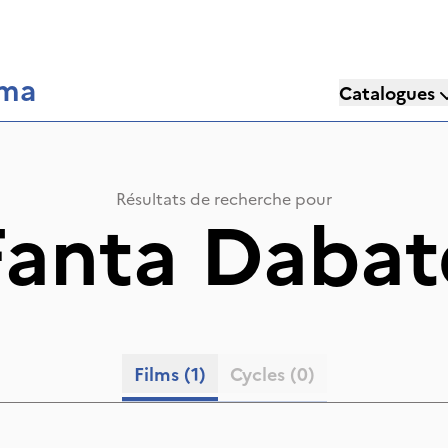
éma
Catalogues
Résultats de recherche pour
Fanta Dabat
Films
(1)
Cycles
(0)