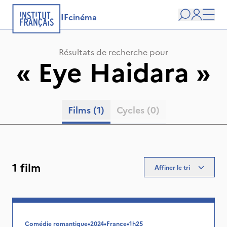
IFcinéma
Recherche
user
Men
Résultats de recherche pour
«
Eye Haidara
»
Films
(1)
Cycles
(0)
1 film
Affiner le tri
Comédie romantique
•
2024
•
France
•
1h25